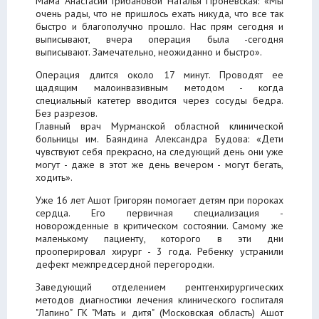
Мама Анастасии Грибановой Наталья Проневская: «Мы
очень рады, что не пришлось ехать никуда, что все так
быстро и благополучно прошло. Нас прям сегодня и
выписывают, вчера операция была -сегодня
выписывают. Замечательно, неожиданно и быстро».
Операция длится около 17 минут. Проводят ее
щадящим малоинвазивным методом - когда
специальный катетер вводится через сосуды бедра.
Без разрезов.
Главный врач Мурманской областной клинической
больницы им. Баяндина Александра Будова: «Дети
чувствуют себя прекрасно, на следующий день они уже
могут - даже в этот же день вечером - могут бегать,
ходить».
Уже 16 лет Ашот Григорян помогает детям при пороках
сердца. Его первичная специализация -
новорожденные в критическом состоянии. Самому же
маленькому пациенту, которого в эти дни
прооперировал хирург - 3 года. Ребенку устранили
дефект межпредсердной перегородки.
Заведующий отделением рентгенхирургических
методов диагностики лечения клинического госпиталя
"Лапино" ГК "Мать и дитя" (Московская область) Ашот