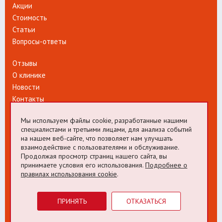
Акции
Стоимость
Статьи
Вопросы-ответы
Отзывы
О клинике
Новости
Контакты
Мы используем файлы cookie, разработанные нашими
специалистами и третьими лицами, для анализа событий
Телефон отделения
на нашем веб-сайте, что позволяет нам улучшать
+7 (495) 526-60-60
взаимодействие с пользователями и обслуживание.
Продолжая просмотр страниц нашего сайта, вы
Телефон Call-центра
принимаете условия его использования.
Подробнее о
+7 (495) 526-60-60
правилах использования cookie
.
8007
Мегафон Теле2 Билайн МТС
ПРИНЯТЬ
ОТКАЗАТЬСЯ