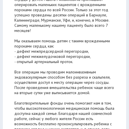
оперировать маленьких пациентов с врожденными
пороками сердца по всей России. Только за этот год
успешно проведены десятки операций в Барнауле,
Калининграде, Мурманске, Уфе, и, конечно, в Москве.
Самому маленькому нашему пациенту было всего 7
месяцев!
⠀
Мы оказываем помощь детям с такими врожденными
пороками сердца, как:
- дефект межпредсердной перегородки,
- дефект межжелудочковой перегородки,
- открытый артериальный проток.
⠀
Все операции мы проводим малоинвазивным
эндоваскулярным способом без разреза и скальпеля,
осуществляя доступ к месту операции через сосуды.
После проведения вмешательства ребенок чаще всего
на вторые сутки уже выписывается домой.
⠀
Благотворительные фонды очень помогают нам в том,
чтобы высокотехнологичная медицинская помощь была
доступна каждой семье. Благодаря нашей совместной
работе, сейчас у любого жителя России есть
возможность бесплатно проконсультировать ребенка с
пороком сердца у наших экспертов, и, в случае, если